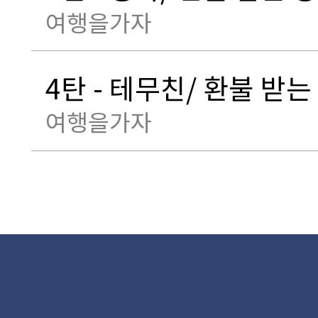
여행을가자
4탄 - 테무친/ 환불 받는
여행을가자