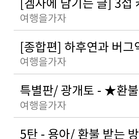
[겜사에 남기는 글] 3섭 
여행을가자
[종합편] 하후연과 버그악
여행을가자
특별판/ 광개토 - ★환
여행을가자
5탄 - 용아/ 환불 받는 