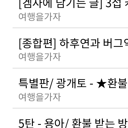
[겜사에 남기는 글] 3섭 
여행을가자
[종합편] 하후연과 버그악
여행을가자
특별판/ 광개토 - ★환
여행을가자
5탄 - 용아/ 환불 받는 