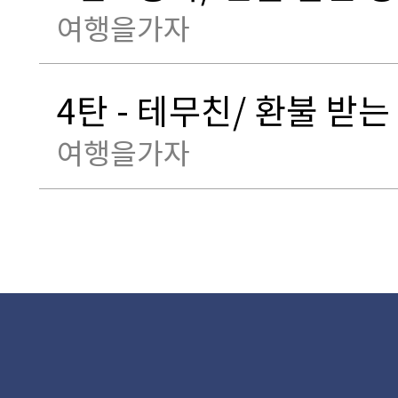
여행을가자
4탄 - 테무친/ 환불 받는
여행을가자