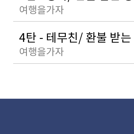
여행을가자
4탄 - 테무친/ 환불 받는
여행을가자