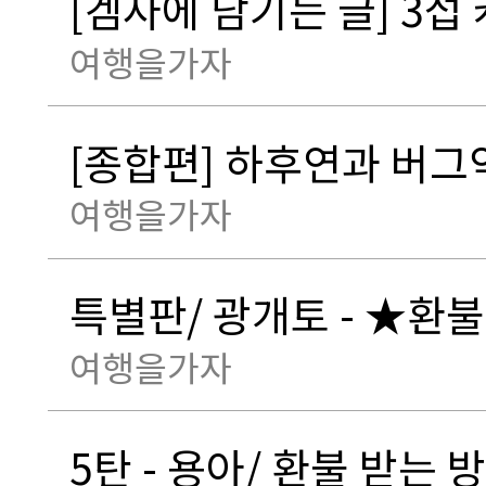
[겜사에 남기는 글] 3섭 
여행을가자
[종합편] 하후연과 버그악
여행을가자
특별판/ 광개토 - ★환
여행을가자
5탄 - 용아/ 환불 받는 