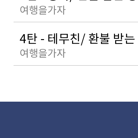
여행을가자
4탄 - 테무친/ 환불 받는
여행을가자