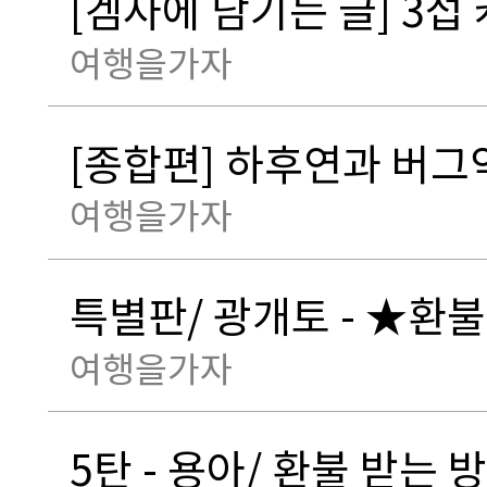
[겜사에 남기는 글] 3섭 
여행을가자
[종합편] 하후연과 버그악
여행을가자
특별판/ 광개토 - ★환
여행을가자
5탄 - 용아/ 환불 받는 