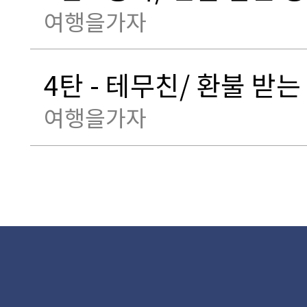
여행을가자
4탄 - 테무친/ 환불 받는
여행을가자