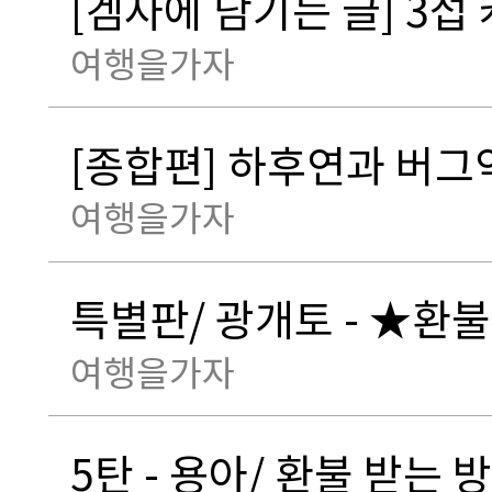
[겜사에 남기는 글] 3섭 
여행을가자
[종합편] 하후연과 버그악
여행을가자
특별판/ 광개토 - ★환
여행을가자
5탄 - 용아/ 환불 받는 